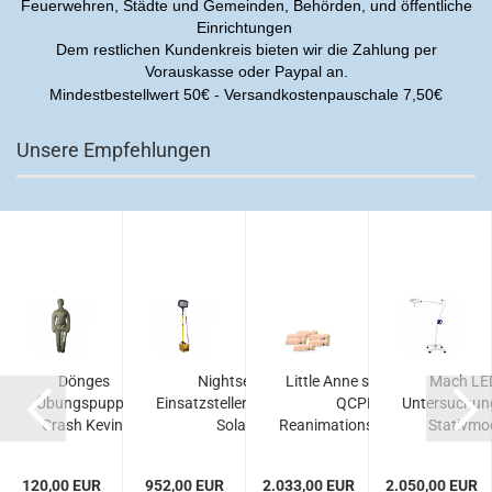
Feuerwehren, Städte und Gemeinden, Behörden, und öffentliche
Einrichtungen
Dem restlichen Kundenkreis bieten wir die Zahlung per
Vorauskasse oder Paypal an.
Mindestbestellwert 50€ - Versandkostenpauschale 7,50€
Unsere Empfehlungen
age
Dönges
Nightsearcher
Little Anne stapelbar
Mach LE
-
Übungspuppe
Einsatzstellenbeleuchtung
QCPR
Untersuchun
iv,
Crash Kevin,
Solaris...
Reanimationspuppe,...
Stativmode
Erwachsener...
120,00 EUR
952,00 EUR
2.033,00 EUR
2.050,00 EUR