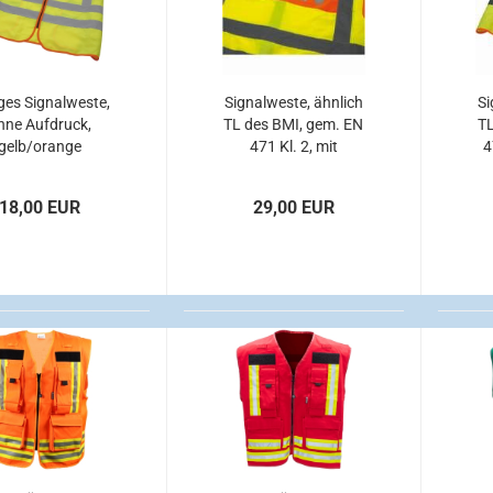
es Signalweste,
Signalweste, ähnlich
Si
hne Aufdruck,
TL des BMI, gem. EN
TL
gelb/orange
471 Kl. 2, mit
4
Aufdruck "THW"
18,00 EUR
29,00 EUR