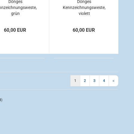
Dönges
Dönges
nnzeichnungsweste,
Kennzeichnungsweste,
grün
violett
60,00 EUR
60,00 EUR
1
2
3
4
»
8
)