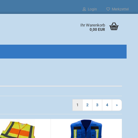
Login
Merkzettel
Ihr Warenkorb
0,00 EUR
1
2
3
4
»