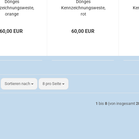
Dönges
Dönges
zeichnungsweste,
Kennzeichnungsweste,
Ke
orange
rot
60,00 EUR
60,00 EUR
Sortieren nach
pro Seite
Sortieren nach
8 pro Seite
1
bis
8
(von insgesamt
2