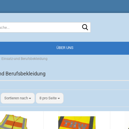
Suche...
ÜBER UNS
Einsatz-und Berufsbekleidung
nd Berufsbekleidung
Sortieren nach
pro Seite
Sortieren nach
8 pro Seite