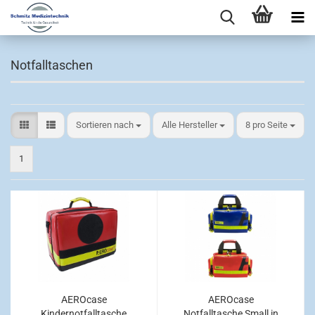
Notfalltaschen
Sortieren nach
pro Seite
Sortieren nach
Alle Hersteller
8 pro Seite
1
AEROcase
AEROcase
Kindernotfalltasche
Notfalltasche Small in