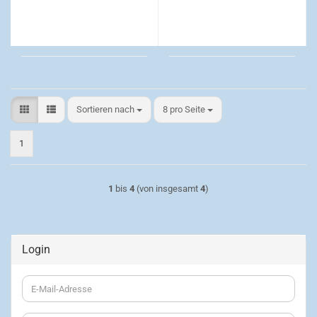
Sortieren nach
pro Seite
Sortieren nach
8 pro Seite
1
1
bis
4
(von insgesamt
4
)
Login
E-
Mail-
Adresse