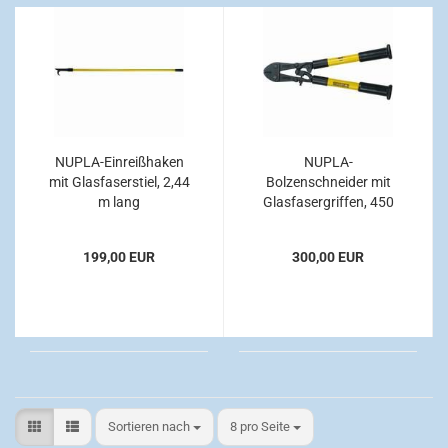
NUPLA-Einreißhaken
NUPLA-
mit Glasfaserstiel, 2,44
Bolzenschneider mit
m lang
Glasfasergriffen, 450
mm lang
199,00 EUR
300,00 EUR
Sortieren nach
pro Seite
Sortieren nach
8 pro Seite