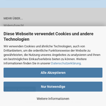
MEHR ÜBER...
Widerrufsrecht
Diese Webseite verwendet Cookies und andere
AGB
Technologien
Liefer- und Versandkosten
Wir verwenden Cookies und ähnliche Technologien, auch von
Privatsphäre und Datenschutz
Drittanbietern, um die ordentliche Funktionsweise der Website zu
gewährleisten, die Nutzung unseres Angebotes zu analysieren und Ihnen
Impressum
ein bestmögliches Einkaufserlebnis bieten zu können. Weitere
Informationen finden Sie in unserer
Datenschutzerklärung
.
Cookie Einstellungen
Alle Akzeptieren
Nur Notwendige
Vertrag widerrufen
Weitere Informationen
Webshop erstellen
mit Gambio.de © 2026