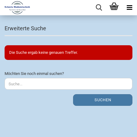
Erweiterte Suche
Die Suche ergab keine genauen Treffer.
MÖCHTEN
Möchten Sie noch einmal suchen?
SIE
NOCH
EINMAL
SUCHEN?
SUCHEN