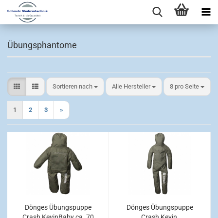
Übungsphantome
Sortieren nach
pro Seite
Sortieren nach
Alle Hersteller
8 pro Seite
1
2
3
»
Dönges Übungspuppe
Dönges Übungspuppe
Crash KevinBaby ca. 70
Crash Kevin,