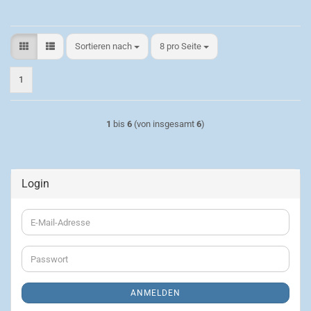
Sortieren nach
pro Seite
Sortieren nach
8 pro Seite
1
1
bis
6
(von insgesamt
6
)
Login
E-
Mail-
Adresse
Passwort
ANMELDEN