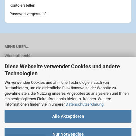
Konto erstellen
Passwort vergessen?
MEHR ÜBER...
Widerrufsrecht
Diese Webseite verwendet Cookies und andere
AGB
Technologien
Liefer- und Versandkosten
Wir verwenden Cookies und ähnliche Technologien, auch von
Privatsphäre und Datenschutz
Drittanbietern, um die ordentliche Funktionsweise der Website zu
gewährleisten, die Nutzung unseres Angebotes zu analysieren und Ihnen
Impressum
ein bestmögliches Einkaufserlebnis bieten zu können. Weitere
Informationen finden Sie in unserer
Datenschutzerklärung
.
Cookie Einstellungen
Alle Akzeptieren
Nur Notwendige