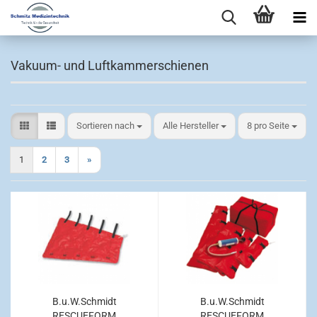
Vakuum- und Luftkammerschienen
Sortieren nach
pro Seite
Sortieren nach
Alle Hersteller
8 pro Seite
1
2
3
»
B.u.W.Schmidt
B.u.W.Schmidt
RESCUEFORM
RESCUEFORM