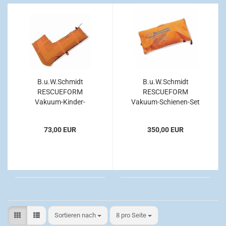
B.u.W.Schmidt
B.u.W.Schmidt
RESCUEFORM
RESCUEFORM
Vakuum-Kinder-
Vakuum-Schienen-Set
Armschiene Größe 2
73,00 EUR
350,00 EUR
Sortieren nach
pro Seite
Sortieren nach
8 pro Seite