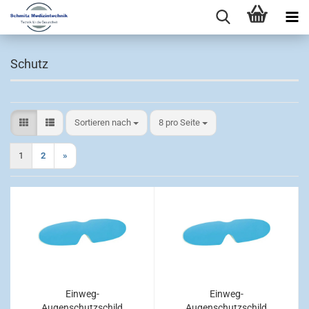
Schutz
Sortieren nach
pro Seite
Sortieren nach
8 pro Seite
1
2
»
Einweg-
Einweg-
Augenschutzschild
Augenschutzschild