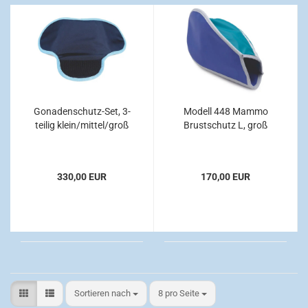
Gonadenschutz-Set, 3-
Modell 448 Mammo
teilig klein/mittel/groß
Brustschutz L, groß
330,00 EUR
170,00 EUR
Sortieren nach
pro Seite
Sortieren nach
8 pro Seite