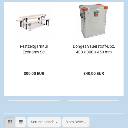
Festzeltgarnitur
Dönges Sauerstoff-Box,
Economy Set
400 x 300 x 460 mm
300,00 EUR
340,00 EUR
Sortieren nach
pro Seite
Sortieren nach
8 pro Seite