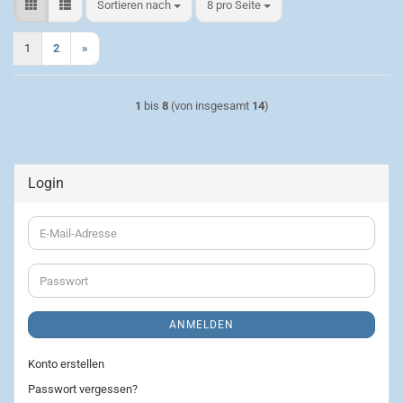
Sortieren nach
pro Seite
Sortieren nach
8 pro Seite
1
2
»
1
bis
8
(von insgesamt
14
)
Login
E-
Mail-
Adresse
Passwort
ANMELDEN
Konto erstellen
Passwort vergessen?