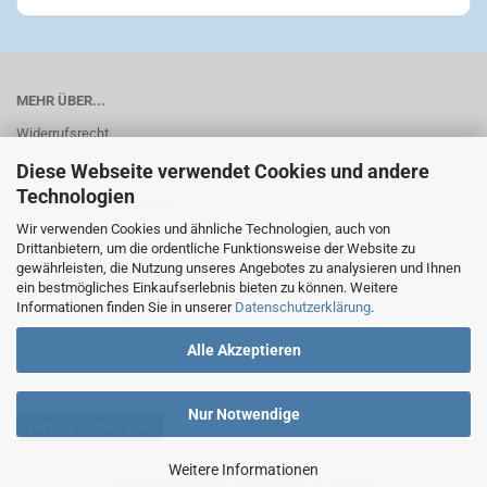
MEHR ÜBER...
Widerrufsrecht
Diese Webseite verwendet Cookies und andere
AGB
Technologien
Liefer- und Versandkosten
Wir verwenden Cookies und ähnliche Technologien, auch von
Privatsphäre und Datenschutz
Drittanbietern, um die ordentliche Funktionsweise der Website zu
gewährleisten, die Nutzung unseres Angebotes zu analysieren und Ihnen
Impressum
ein bestmögliches Einkaufserlebnis bieten zu können. Weitere
Informationen finden Sie in unserer
Datenschutzerklärung
.
Cookie Einstellungen
Alle Akzeptieren
Nur Notwendige
Vertrag widerrufen
Weitere Informationen
Webshop erstellen
mit Gambio.de © 2026