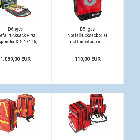
Dönges
Dönges
tfallrucksack First
Notfallrucksack SEG
sponder DIN 13155,
mit Innentaschen,
PAX-Plan, rot
rot/schwarz, 360 x
420 x 190 mm leer
1.050,00 EUR
110,00 EUR