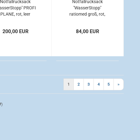
Notfallrucksack
Notfallrucksack
WasserStopp'' PROFI
''WasserStopp''
PLANE, rot, leer
ratiomed groß, rot,
leer
200,00 EUR
84,00 EUR
1
2
3
4
5
»
7
)