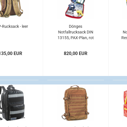
Rucksack - leer
Dönges
Notfallrucksack DIN
No
13155, PAX-Plan, rot
Re
135,00 EUR
820,00 EUR