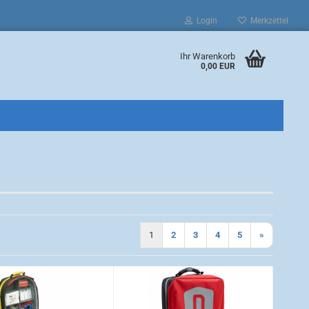
Login
Merkzettel
Ihr Warenkorb
0,00 EUR
1
2
3
4
5
»