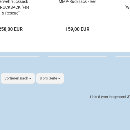
erwehrrucksack
MMP-Rucksack - leer
aRUCKSACK "Fire
''
& Rescue"
258,00 EUR
159,00 EUR
Sortieren nach
pro Seite
Sortieren nach
8 pro Seite
1
bis
8
(von insgesamt
3