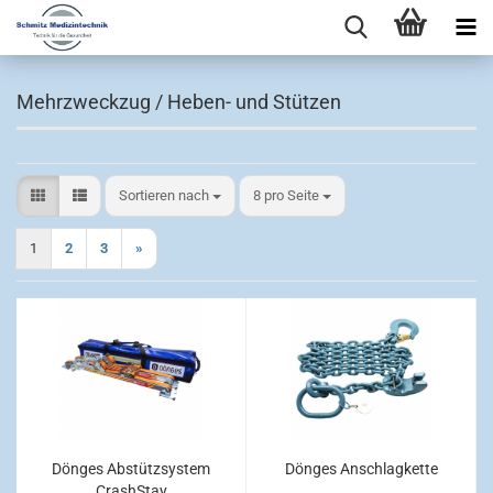
Mehrzweckzug / Heben- und Stützen
Sortieren nach
pro Seite
Sortieren nach
8 pro Seite
1
2
3
»
Dönges Abstützsystem
Dönges Anschlagkette
CrashStay