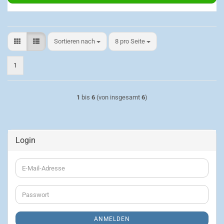
Sortieren nach
pro Seite
Sortieren nach
8 pro Seite
1
1
bis
6
(von insgesamt
6
)
Login
E-
Mail-
Adresse
Passwort
ANMELDEN