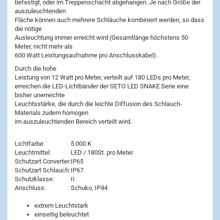
befestigt, oder im Treppenschacht abgehangen. Je nach Größe der
auszuleuchtenden
Fläche können auch mehrere Schläuche kombiniert werden, so dass
die nötige
Ausleuchtung immer erreicht wird (Gesamtlänge höchstens 50
Meter, nicht mehr als
600 Watt Leistungsaufnahme pro Anschlusskabel).
Durch die hohe
Leistung von 12 Watt pro Meter, verteilt auf 180 LEDs pro Meter,
erreichen die LED-Lichtbänder der SETO LED SNAKE Serie eine
bisher unerreichte
Leuchtsstärke, die durch die leichte Diffusion des Schlauch-
Materials zudem homogen
im auszuleuchtenden Bereich verteilt wird.
Lichtfarbe:
5.000 K
Leuchtmittel:
LED / 180St. pro Meter
Schutzart Converter:
IP65
Schutzart Schlauch:
IP67
Schutzklasse:
II
Anschluss:
Schuko, IP44
extrem Leuchtstark
einseitig beleuchtet