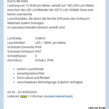
Durch die hohe
Leistung von 12 Watt pro Meter, verteilt auf 180 LEDs pro Meter,
erreichen die LED-Lichtbänder der SETO LED SNAKE Serie eine
bisher unerreichte
Leuchtsstärke, die durch die leichte Diffusion des Schlauch-
Materials zudem homogen
im auszuleuchtenden Bereich verteilt wird.
Lichtfarbe:
5.000 K
Leuchtmittel:
LED / 180St. pro Meter
Schutzart Converter:
IP65
Schutzart Schlauch:
IP67
Schutzklasse:
II
Anschluss:
Schuko, IP44
extrem Leuchtstark
einseitig beleuchtet
hoch robust und flexibel
verschiedenes Befestigungs-Zubehör verfügbar
Art.Nr.: JD1428003001
Lieferzeit:
1-3 Wochen
(Ausland abweichend)
180,00 EUR