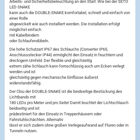
Arbeits- und Sicherheitsbeleuchtung an den Start. Wie bei der SETO
LED SNAKE
kann auch die DOUBLE-SNAKE komfortabel, schnell und einfach von
einer Rolle
abgewickelt wie auch installiert werden. Die Installation erfolgt
möglichst einfach
mit Kabelbindern
oder Schlaufendübeln.
Die hohe Schutzart IP67 des Schlauchs (Converter IP65,
Anschlussstecker IP44) ermöglicht den Einsatz in feuchtem und
dreckigem Umfeld. Der flexible und gleichzeitig
extrem zähe Schlauch kann fomschlüssig auch um Ecken verlegt
werden und ist
gleichzeitig gegen mechanische Einflüsse äußerst
widerstandsfähig.
Der Clou der DOUBLE-SNAKE ist die beidseitige Bestückung des
Lichtbands mit
180 LEDs pro Meter und pro Seite! Damit leuchtet der Lichtschlauch
beidseitig und ist
prädestiniert für den Einsatz in Treppenhäusern oder
Fahrstuhlschächten. Alternativ
lässt er sich zudem ohne großen Verlegeaufwand auf Fluren oder in
Tunneln nutzen.