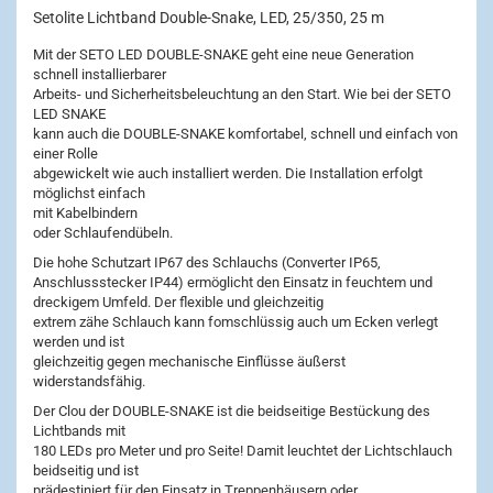
Setolite Lichtband Double-Snake, LED, 25/350, 25 m
Mit der SETO LED DOUBLE-SNAKE geht eine neue Generation
schnell installierbarer
Arbeits- und Sicherheitsbeleuchtung an den Start. Wie bei der SETO
LED SNAKE
kann auch die DOUBLE-SNAKE komfortabel, schnell und einfach von
einer Rolle
abgewickelt wie auch installiert werden. Die Installation erfolgt
möglichst einfach
mit Kabelbindern
oder Schlaufendübeln.
Die hohe Schutzart IP67 des Schlauchs (Converter IP65,
Anschlussstecker IP44) ermöglicht den Einsatz in feuchtem und
dreckigem Umfeld. Der flexible und gleichzeitig
extrem zähe Schlauch kann fomschlüssig auch um Ecken verlegt
werden und ist
gleichzeitig gegen mechanische Einflüsse äußerst
widerstandsfähig.
Der Clou der DOUBLE-SNAKE ist die beidseitige Bestückung des
Lichtbands mit
180 LEDs pro Meter und pro Seite! Damit leuchtet der Lichtschlauch
beidseitig und ist
prädestiniert für den Einsatz in Treppenhäusern oder