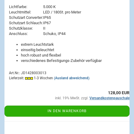
Lichtfarbe:
5.000 K
Leuchtmittel:
LED / 180St. pro Meter
Schutzart Converter:
IP65
Schutzart Schlauch:
IP67
Schutzklasse:
II
Anschluss:
Schuko, IP44
extrem Leuchtstark
einseitig beleuchtet
hoch robust und flexibel
verschiedenes Befestigungs-Zubehör verfügbar
Art.Nr.: JD1428003013
Lieferzeit:
1-3 Wochen
(Ausland abweichend)
128,00 EUR
inkl. 19% MwSt. zzgl.
Versandkostenpauschale
IN DEN WARENKORB