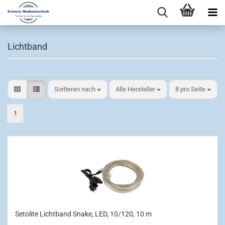
Lichtband
Sortieren nach
pro Seite
Sortieren nach
Alle Hersteller
8 pro Seite
1
Setolite Lichtband Snake, LED, 10/120, 10 m