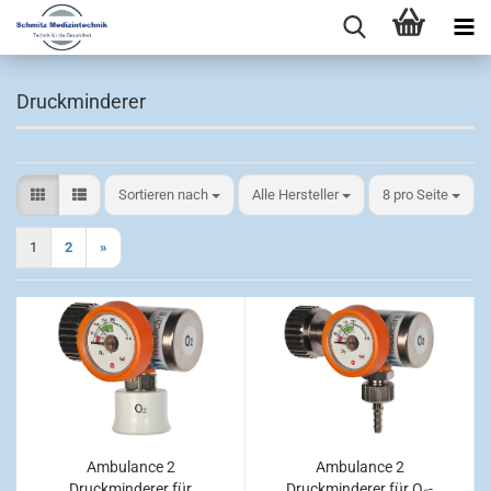
Druckminderer
Sortieren nach
pro Seite
Sortieren nach
Alle Hersteller
8 pro Seite
1
2
»
Ambulance 2
Ambulance 2
Druckminderer für
Druckminderer für O₂-