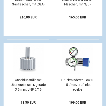
Gasflaschen, mit ZGA-
Flaschen, mit 3/8"-
Kupplung, bis 120 l/min
Abgang, fest eingestellt
Sauerstoff
auf 4 l/min
210,00 EUR
165,00 EUR
Anschlusstülle mit
Druckminderer Flow 0-
Überwurfmutter, gerade
15 l/min, stufenlos
Ø 6 mm, UNF 9/16
regelbar
18,50 EUR
199,00 EUR