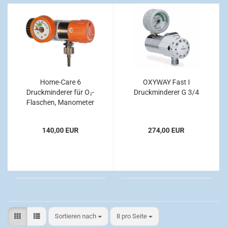
Home-Care 6
OXYWAY Fast I
Druckminderer für O₂-
Druckminderer G 3/4
Flaschen, Manometer
links, kurzer
Anschlussbolzen, bis 6
140,00 EUR
274,00 EUR
l/min
Sortieren nach
pro Seite
Sortieren nach
8 pro Seite