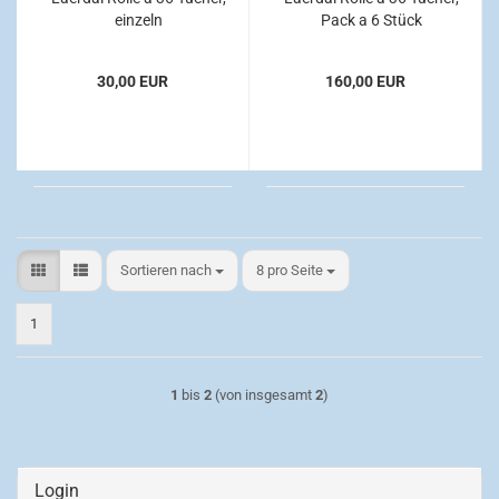
einzeln
Pack a 6 Stück
30,00 EUR
160,00 EUR
Sortieren nach
pro Seite
Sortieren nach
8 pro Seite
1
1
bis
2
(von insgesamt
2
)
Login