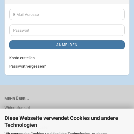
E-
Mail-
Adresse
Passwort
ANMELDEN
Konto erstellen
Passwort vergessen?
MEHR ÜBER...
Widerrufsrecht
Diese Webseite verwendet Cookies und andere
AGB
Technologien
Liefer- und Versandkosten
Wir verwenden Cookies und ähnliche Technologien, auch von