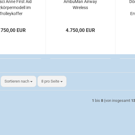
ci Anne First Aid
AmbuMan Airway
Dö
körpermodell im
Wireless
Trolleykoffer
Er
.750,00 EUR
4.750,00 EUR
Sortieren nach
pro Seite
Sortieren nach
8 pro Seite
1
bis
8
(von insgesamt
1