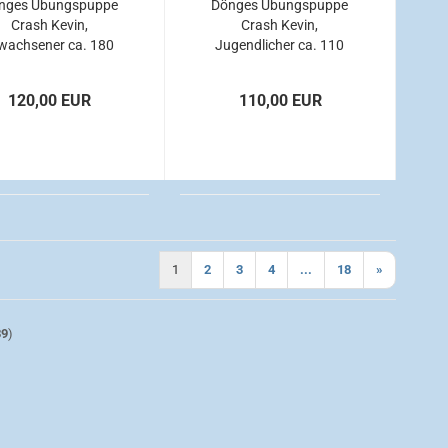
nges Übungspuppe
Dönges Übungspuppe
Crash Kevin,
Crash Kevin,
wachsener ca. 180
Jugendlicher ca. 110
cm
cm
120,00 EUR
110,00 EUR
1
2
3
4
...
18
»
39
)