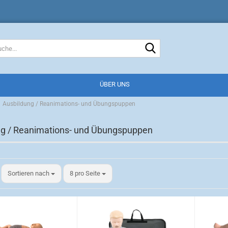
Suche...
ÜBER UNS
Ausbildung / Reanimations- und Übungspuppen
ng / Reanimations- und Übungspuppen
Sortieren nach
pro Seite
Sortieren nach
8 pro Seite