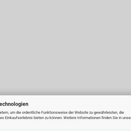
Technologien
tern, um die ordentliche Funktionsweise der Website zu gewährleisten, die
s Einkaufserlebnis bieten zu können. Weitere Informationen finden Sie in unse
Webshop erstellen
mit Gambio.de © 2026