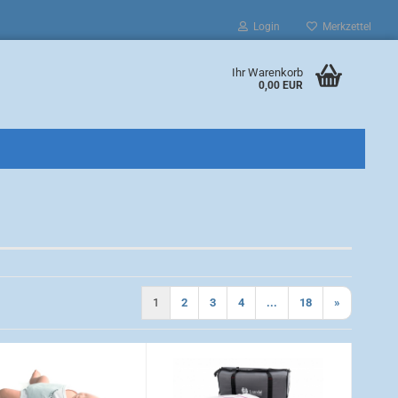
Login
Merkzettel
Ihr Warenkorb
0,00 EUR
1
2
3
4
...
18
»