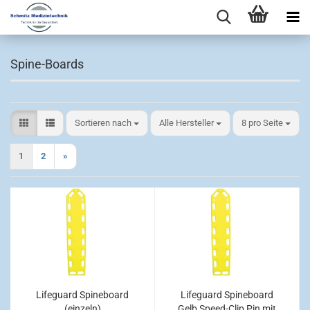
Spine-Boards
Sortieren nach
pro Seite
Sortieren nach
Alle Hersteller
8 pro Seite
1
2
»
Lifeguard Spineboard
Lifeguard Spineboard
(einzeln)
Gelb Speed-Clip Pin mit