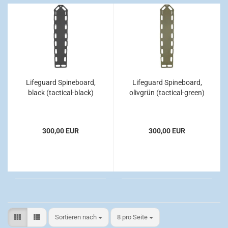
Lifeguard Spineboard,
Lifeguard Spineboard,
black (tactical-black)
olivgrün (tactical-green)
300,00 EUR
300,00 EUR
Sortieren nach
pro Seite
Sortieren nach
8 pro Seite