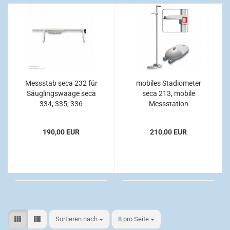
Messstab seca 232 für
mobiles Stadiometer
Säuglingswaage seca
seca 213, mobile
334, 335, 336
Messstation
190,00 EUR
210,00 EUR
Sortieren nach
pro Seite
Sortieren nach
8 pro Seite