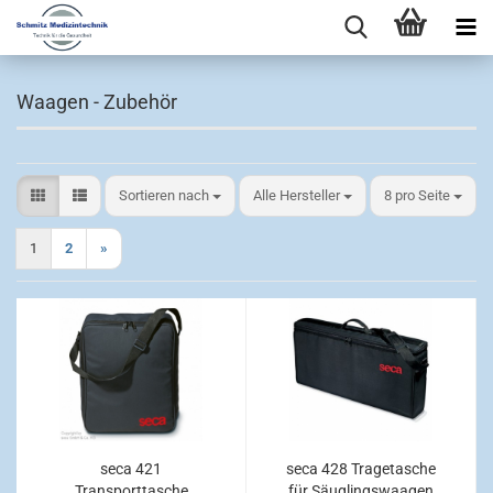
Waagen - Zubehör
Sortieren nach
pro Seite
Sortieren nach
Alle Hersteller
8 pro Seite
1
2
»
seca 421
seca 428 Tragetasche
Transporttasche
für Säuglingswaagen