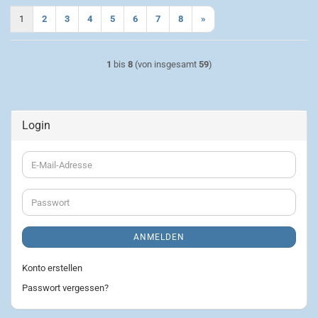
1
2
3
4
5
6
7
8
»
1
bis
8
(von insgesamt
59
)
Login
E-
Mail-
Adresse
Passwort
ANMELDEN
Konto erstellen
Passwort vergessen?