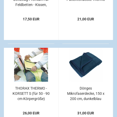
Feldbetten - Kissen,
Decke und
Spannbettlaken, 38 x
17,50 EUR
21,00 EUR
20 x 6,5 cm, blau
THORAX THERMO -
Dönges
KORSETT S (für 50 - 90
Mikrofaserdecke, 150 x
cm Körpergröße)
200 cm, dunkelblau
26,00 EUR
31,00 EUR