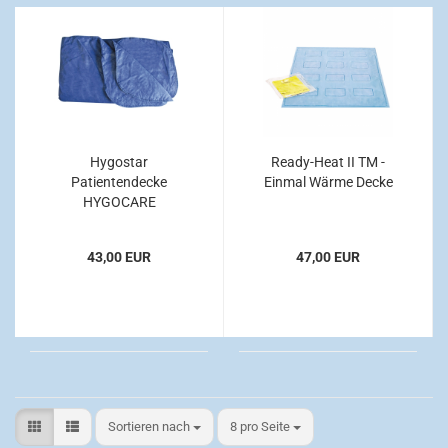
Hygostar
Ready-Heat II TM -
Patientendecke
Einmal Wärme Decke
HYGOCARE
COMFORT1, 190 x 110
cm, 500 gr/m² VE=10
43,00 EUR
47,00 EUR
Stück
Sortieren nach
pro Seite
Sortieren nach
8 pro Seite