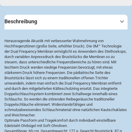
Beschreibung
Herausragende Akustik mit verbesserter Wahrnehmung von
Hochfreqenztönen (große Seite, erhöhter Druck). Die 3M™ Technologie
der Dual Frequency Membran ermöglicht es Anwendern des Stethoskops,
durch variablen Anpressdruck des Bruststücks die Membran so zu
steuern, dass unterschiedliche Frequenzbereiche zu hören sind. Mit
leichtem Druck werden niedrige Frequenzen bevorzugt, mit etwas
stärkerem Druck höhere Frequenzen. Die pädiatrische Seite des
Bruststücks lässt sich zu einem traditionellen offenen Trichter
umwandeln, indem man einfach die Dual Frequency Membran entfernt
und durch den mitgelieferten Kälteschutzring ersetzt. Das integrierte
Doppelschlauchsystem kombiniert zwei Schallwege innerhalb eines
Schlauchs. So werden die störenden Reibegeräusche traditioneller
Doppelschläuche eliminiert. Widerstandsfähiges und
schmutzabweisendes Schlauchmaterial ohne natürlichen Kautschuklatex
und Weichmacher.
Optimale Passform und Tragekomfort durch individuell einstellbare
Edelstahl-Ohrbügel mit Soft-Ohroliven.
Gesamtlänge: 69 cm, Gesamtgewicht: 177 g, Gewicht Bruststück: 87 g,