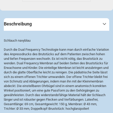
Beschreibung
Schlauch navyblau
Durch die Dual Frequency Technologie kann man durch einfache Variation
des Anpressdrucks des Brutstücks auf dem Patienten zwischen hohen
und tiefen Frequenzen wechseln. Es ist nicht nötig, das Bruststück zu
wenden. Dual Frequency Membran auf beiden Seiten des Bruststücks für
Erwachsene und Kinder. Die einteilige Membran ist leicht anzubringen und
durch die glatte Oberfläche leicht zu reinigen. Die pädiatrische Seite lässt
sich zu einem offenen Trichter umwandeln. Der offene Trichter bleibt frei
von Schmutz und Ablagerungen, indem man ihn mit der Kleinmembran
abdeckt. Die einstellbaren Ohrbügel sind in einem anatomisch korrekten
Winkel positioniert, um eine gute Passform zu den Gehörgängen zu
gewährleisten. Durch das widerstandsfähige Material hält der Schlauch
länger und ist robuster gegen Flecken und Verfärbungen. Latexfrei,
Gesamtlänge: 69 cm, Gesamtgewicht: 150 g, Membran: Ø 43 mm,
Trichter: Ø 33 mm, Doppelkopf-Bruststück: hochglanzpoliert