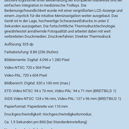
bessere Ergonomie unter Beibehaltung der kompakten Bauweise und der
einfachen Integration in medizinische Trolleys. Die
Bedienungsfreundlichkeit wurde mit einer vergrößerten LCD-Anzeige und
einem Joystick für die intuitive Menünavigation weiter ausgebaut. Das
Gerät ist in der Lage, hochwertige Schwarzweißdrucke in unter 2
Sekunden auszugeben. Die fortschrittliche Thermodrucktechnologie
gewährleistet annähernde Fotoqualität und arbeitet dabei mit weit
verbreiteten Druckmedien. Druckverfahren: Direkter Thermodruck
Auflösung: 325 dp
Farbabstufung: 8 Bit (256 Stufen)
Bildelemente: Digital: 4.096 x 1.280 Pixel
Video-NTSC: 720 x 504 Pixel
Video-PAL: 720 x 604 Pixel
Bildbereich: Digital: 320 x 100 mm (max.)
STD-Video-NTSC: 94 x 73 mm, Video-PAL: 94 x 71 mm (BREITBILD 1)
SIDE-Video-NTSC: 124 x 96 mm, Video-PAL: 127 x 96 mm (BREITBILD 1)
Papierformat: Papierbreite von 110 mm
Druckgeschwindigkeit: Hochgeschwindigkeitsmodus:
Ca. 1,9 Sekunden pro Bild (bei Standardeinstellung)