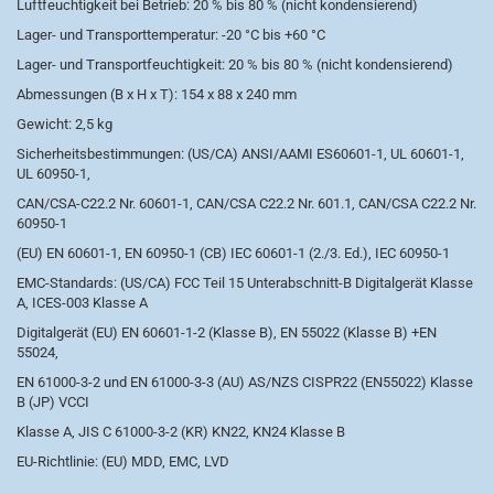
Luftfeuchtigkeit bei Betrieb: 20 % bis 80 % (nicht kondensierend)
Lager- und Transporttemperatur: -20 °C bis +60 °C
Lager- und Transportfeuchtigkeit: 20 % bis 80 % (nicht kondensierend)
Abmessungen (B x H x T): 154 x 88 x 240 mm
Gewicht: 2,5 kg
Sicherheitsbestimmungen: (US/CA) ANSI/AAMI ES60601-1, UL 60601-1,
UL 60950-1,
CAN/CSA-C22.2 Nr. 60601-1, CAN/CSA C22.2 Nr. 601.1, CAN/CSA C22.2 Nr.
60950-1
(EU) EN 60601-1, EN 60950-1 (CB) IEC 60601-1 (2./3. Ed.), IEC 60950-1
EMC-Standards: (US/CA) FCC Teil 15 Unterabschnitt-B Digitalgerät Klasse
A, ICES-003 Klasse A
Digitalgerät (EU) EN 60601-1-2 (Klasse B), EN 55022 (Klasse B) +EN
55024,
EN 61000-3-2 und EN 61000-3-3 (AU) AS/NZS CISPR22 (EN55022) Klasse
B (JP) VCCI
Klasse A, JIS C 61000-3-2 (KR) KN22, KN24 Klasse B
EU-Richtlinie: (EU) MDD, EMC, LVD