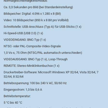
Normalgeschwindigkeitsmodus:
Ca. 3,3 Sekunden pro Bild (bei Standardeinstellung)
Bildspeicher: Digital: 4.096 x 1.280 x 8 (Bit)
Video: 10 Bildspeicher (850 k x 8 Bit pro Vollbild)
Schnittstelle: USB-Anschluss (Typ A) für USB-Sticks (1 x)
Hi-Speed-USB (USB 2.0) (1 x)
VIDEOEINGANG: BNC-Typ (1 x)
NTSC- oder PAL-Composite-Video-Signale
1,0 Vs-s, 75 Ohm (NTSC/PAL automatisch unterschieden)
VIDEOAUSGANG: BNC-Typ (1 x), Loop-Through
REMOTE: Stereo-Miniklinkenbuchse (1 x)
Druckertreiber-Software: Microsoft Windows XP 32/64, Vista 32/64, 7
32/64, 8 32/64
Betriebsspannung: 100 bis 240 V AC, 50/60 Hz
Eingangsstrom: 1,3 bis 0,6 A
Betriebstemperatur:
5 °C bis 40 °C