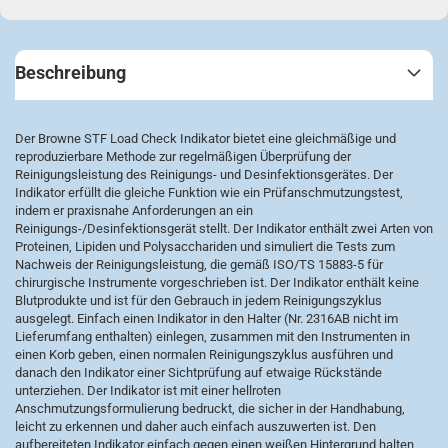
Beschreibung
Der Browne STF Load Check Indikator bietet eine gleichmäßige und
reproduzierbare Methode zur regelmäßigen Überprüfung der
Reinigungsleistung des Reinigungs- und Desinfektionsgerätes. Der
Indikator erfüllt die gleiche Funktion wie ein Prüfanschmutzungstest,
indem er praxisnahe Anforderungen an ein
Reinigungs-/Desinfektionsgerät stellt. Der Indikator enthält zwei Arten von
Proteinen, Lipiden und Polysacchariden und simuliert die Tests zum
Nachweis der Reinigungsleistung, die gemäß ISO/TS 15883-5 für
chirurgische Instrumente vorgeschrieben ist. Der Indikator enthält keine
Blutprodukte und ist für den Gebrauch in jedem Reinigungszyklus
ausgelegt. Einfach einen Indikator in den Halter (Nr. 2316AB nicht im
Lieferumfang enthalten) einlegen, zusammen mit den Instrumenten in
einen Korb geben, einen normalen Reinigungszyklus ausführen und
danach den Indikator einer Sichtprüfung auf etwaige Rückstände
unterziehen. Der Indikator ist mit einer hellroten
Anschmutzungsformulierung bedruckt, die sicher in der Handhabung,
leicht zu erkennen und daher auch einfach auszuwerten ist. Den
aufbereiteten Indikator einfach gegen einen weißen Hintergrund halten