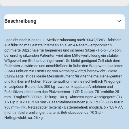
Beschreibung
- geeicht nach Klasse III - Medizinzulassung nach 93/42/EWG - fahrbare
Ausführung mit Feststellbremsen an allen 4 Rädern - ergonomisch
optimierte Sitzschale für bequemes und sicheres Sitzen - Hold-Funktion:
bei unruhig sitzenden Patienten wird über Mittelwertbildung ein stabiler
Wägewert ermittelt und „eingefroren“. So bleibt genügend Zeit sich dem
Patienten zu widmen und anschließend in Ruhe den Wägewert abzulesen
- BMI-Funktion zur Ermittlung von Normalgewicht/Übergewicht - diese
Stuhlwaage ist das ideale Messinstrument für Altenheime, Reha-Zentren
und Kliniken mit hohem Patientenaufkommen, einschließlich Wiegungen
im adipösen Bereich bis 300 kg - zwei umklappbare Armlehnen und
Fußstützen erleichtern das Platznehmen - LCD-Display: Ziffernhöhe 25
mm - Tragkraft: 300 kg - Teilung: 100 g - Abmessungen Anzeigegerät (B x
T x H): 210 x 110 x 50 mm - Gesamtabmessungen (B x T x H): 600 x 850 x
960 mm - inkl. Netzadapter (extern) - Batteriebetrieb möglich, 6 x 1,5 V AA
(nicht im Lieferumfang enthalten), Betriebsdauer ca. 70 Std. -
Nettogewicht: ca. 26 kg