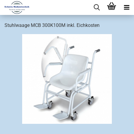
Stuhlwaage MCB 300K100M inkl. Eichkosten